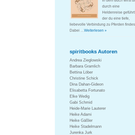
In dem Buch wirst d
durch eine
Heldenreise geführt,
der du eine tiefe,
liebevolle Verbindung zu Pferden findes
Dabei …
Weiterlesen »
spiritbooks Autoren
Andrea Zieglowski
Barbara Gramlich
Bettina Löber
Christine Schick
Dina Dahan-Gideon
Elisabetta Fortunato
Elke Wedig
Gabi Schmid
Heide-Marie Lauterer
Heike Adami
Heike Gäßler
Heike Stadelmann
Jurenka Jurk