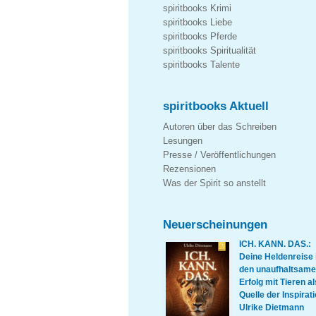
spiritbooks Krimi
spiritbooks Liebe
spiritbooks Pferde
spiritbooks Spiritualität
spiritbooks Talente
spiritbooks Aktuell
Autoren über das Schreiben
Lesungen
Presse / Veröffentlichungen
Rezensionen
Was der Spirit so anstellt
Neuerscheinungen
ICH. KANN. DAS.:
Deine Heldenreise 
den unaufhaltsam
Erfolg mit Tieren al
Quelle der Inspirati
Ulrike Dietmann