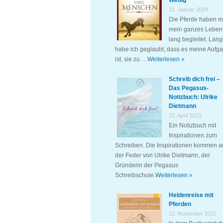
Wedig
31. Januar 2024
Die Pferde haben m
mein ganzes Leben
lang begleitet. Lan
habe ich geglaubt, dass es meine Aufg
ist, sie zu …
Weiterlesen »
Schreib dich frei –
Das Pegasus-
Notizbuch: Ulrike
Dietmann
27. April 2023
Ein Notizbuch mit
Inspirationen zum
Schreiben. Die Inspirationen kommen a
der Feder von Ulrike Dietmann, der
Gründerin der Pegasus
Schreibschule.
Weiterlesen »
Heldenreise mit
Pferden
22. November 2022