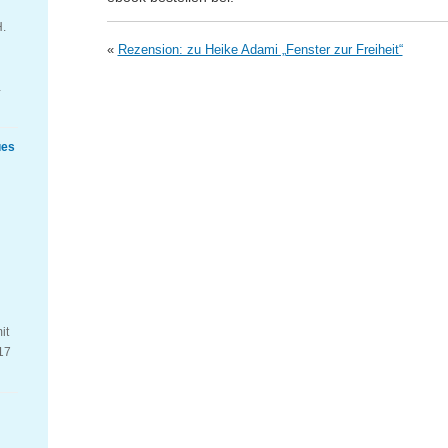
H.
«
Rezension: zu Heike Adami „Fenster zur Freiheit“
…
ues
it
17