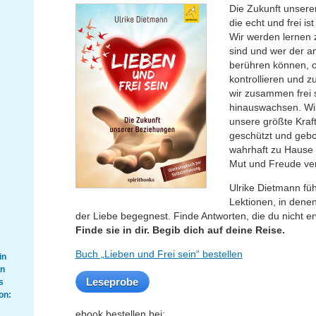
Die Zukunft unsere
die echt und frei i
Wir werden lernen 
sind und wer der a
berühren können, o
kontrollieren und z
wir zusammen frei 
hinauswachsen. Wir
unsere größte Kraft
geschützt und gebo
wahrhaft zu Hause s
Mut und Freude ve
Ulrike Dietmann füh
Lektionen, in dene
der Liebe begegnest. Finde Antworten, die du nicht er
Finde sie in dir. Begib dich auf deine Reise.
Buch „Lieben und Frei sein“ bestellen
in
en
Leseprobe
s
on:
ebook bestellen bei: