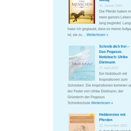
Wedig
31. Januar 2024
Die Pferde haben m
mein ganzes Leben
lang begleitet. Lan
habe ich geglaubt, dass es meine Aufg
ist, sie zu …
Weiterlesen »
Schreib dich frei –
Das Pegasus-
Notizbuch: Ulrike
Dietmann
27. April 2023
Ein Notizbuch mit
Inspirationen zum
Schreiben. Die Inspirationen kommen a
der Feder von Ulrike Dietmann, der
Gründerin der Pegasus
Schreibschule.
Weiterlesen »
Heldenreise mit
Pferden
22. November 2022