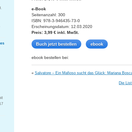
H.
e-Book
Seitenanzahl: 300
ISBN: 978-3-946435-73-0
…
Erscheinungsdatum: 12.03.2020
Preis: 3,99 € inkl. MwSt.
ues
Buch jetzt bestellen
ebook
ebook bestellen bei:
«
Salvatore – Ein Mafioso sucht das Glück: Mariana Bosca
Die Lis
it
17