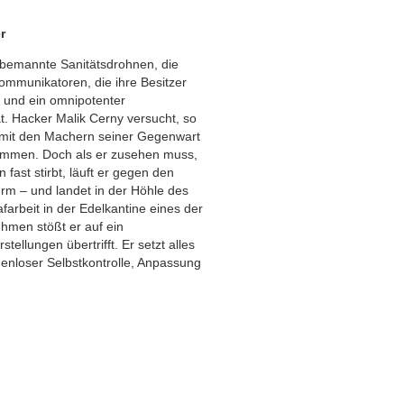
r
nbemannte Sanitätsdrohnen, die
Kommunikatoren, die ihre Besitzer
, und ein omnipotenter
. Hacker Malik Cerny versucht, so
 mit den Machern seiner Gegenwart
ommen. Doch als er zusehen muss,
 fast stirbt, läuft er gegen den
rm – und landet in der Höhle des
farbeit in der Edelkantine eines der
hmen stößt er auf ein
ellungen übertrifft. Er setzt alles
denloser Selbstkontrolle, Anpassung