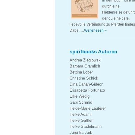
In dem Buch wirst d
durch eine
Heldenreise geführt,
der du eine tiefe,
liebevolle Verbindung zu Pferden findes
Dabei …
Weiterlesen »
spiritbooks Autoren
Andrea Zieglowski
Barbara Gramlich
Bettina Löber
Christine Schick
Dina Dahan-Gideon
Elisabetta Fortunato
Elke Wedig
Gabi Schmid
Heide-Marie Lauterer
Heike Adami
Heike Gäßler
Heike Stadelmann
Jurenka Jurk