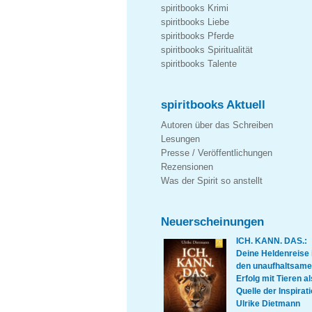
spiritbooks Krimi
spiritbooks Liebe
spiritbooks Pferde
spiritbooks Spiritualität
spiritbooks Talente
spiritbooks Aktuell
Autoren über das Schreiben
Lesungen
Presse / Veröffentlichungen
Rezensionen
Was der Spirit so anstellt
Neuerscheinungen
ICH. KANN. DAS.:
Deine Heldenreise 
den unaufhaltsam
Erfolg mit Tieren al
Quelle der Inspirati
Ulrike Dietmann