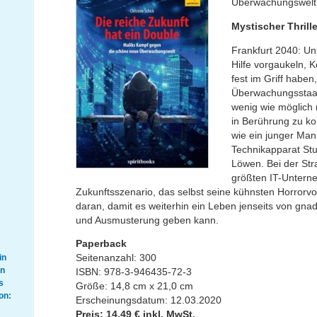
Überwachungswelt
Mystischer Thrille
Frankfurt 2040: U
Hilfe vorgaukeln, 
fest im Griff haben
Überwachungsstaat
wenig wie möglich
in Berührung zu k
wie ein junger Mann
Technikapparat Stu
Löwen. Bei der Stra
größten IT-Unterne
Zukunftsszenario, das selbst seine kühnsten Horrorvorst
daran, damit es weiterhin ein Leben jenseits von gna
und Ausmusterung geben kann.
Paperback
Seitenanzahl: 300
in
en
ISBN: 978-3-946435-72-3
s
Größe: 14,8 cm x 21,0 cm
on:
Erscheinungsdatum: 12.03.2020
Preis: 14,49 € inkl. MwSt.