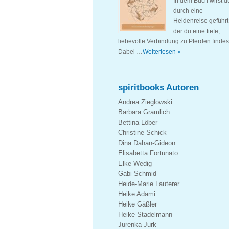
In dem Buch wirst d
durch eine
Heldenreise geführt,
der du eine tiefe,
liebevolle Verbindung zu Pferden findes
Dabei …
Weiterlesen »
spiritbooks Autoren
Andrea Zieglowski
Barbara Gramlich
Bettina Löber
Christine Schick
Dina Dahan-Gideon
Elisabetta Fortunato
Elke Wedig
Gabi Schmid
Heide-Marie Lauterer
Heike Adami
Heike Gäßler
Heike Stadelmann
Jurenka Jurk