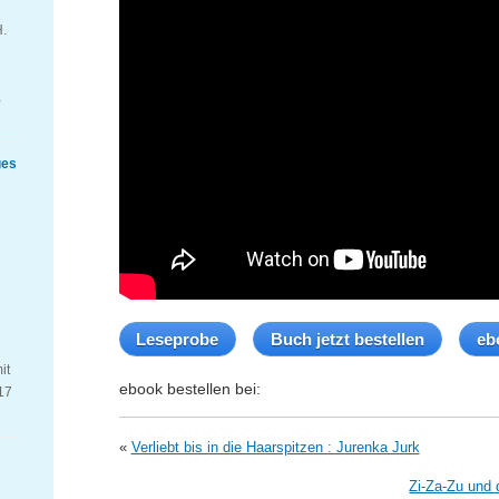
H.
…
ues
Leseprobe
Buch jetzt bestellen
eb
it
ebook bestellen bei:
17
«
Verliebt bis in die Haarspitzen : Jurenka Jurk
Zi-Za-Zu und 