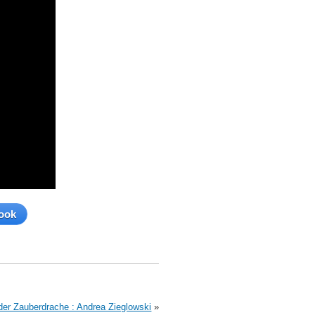
ook
der Zauberdrache : Andrea Zieglowski
»