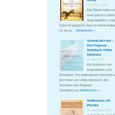
Wedig
31. Januar 2024
Die Pferde haben m
mein ganzes Leben
lang begleitet. Lan
habe ich geglaubt, dass es meine Aufg
ist, sie zu …
Weiterlesen »
Schreib dich frei –
Das Pegasus-
Notizbuch: Ulrike
Dietmann
27. April 2023
Ein Notizbuch mit
Inspirationen zum
Schreiben. Die Inspirationen kommen a
der Feder von Ulrike Dietmann, der
Gründerin der Pegasus
Schreibschule.
Weiterlesen »
Heldenreise mit
Pferden
22. November 2022