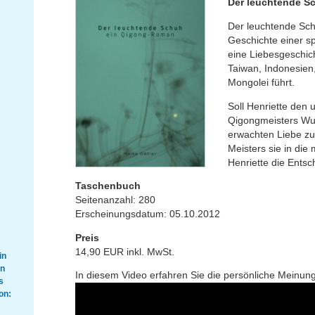
Der leuchtende S
Der leuchtende Sch
Geschichte einer sp
eine Liebesgeschich
Taiwan, Indonesien,
Mongolei führt.
Soll Henriette den
Qigongmeisters Wu 
erwachten Liebe zu 
Meisters sie in die
Henriette die Ents
Taschenbuch
Seitenanzahl: 280
Erscheinungsdatum: 05.10.2012
Preis
14,90 EUR inkl. MwSt.
in
en
In diesem Video erfahren Sie die persönliche Meinung
s
on: