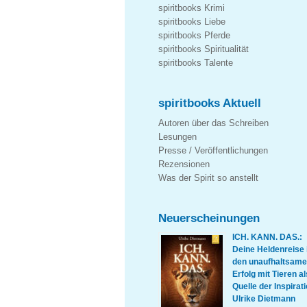
spiritbooks Krimi
spiritbooks Liebe
spiritbooks Pferde
spiritbooks Spiritualität
spiritbooks Talente
spiritbooks Aktuell
Autoren über das Schreiben
Lesungen
Presse / Veröffentlichungen
Rezensionen
Was der Spirit so anstellt
Neuerscheinungen
ICH. KANN. DAS.:
Deine Heldenreise 
den unaufhaltsam
Erfolg mit Tieren al
Quelle der Inspirati
Ulrike Dietmann